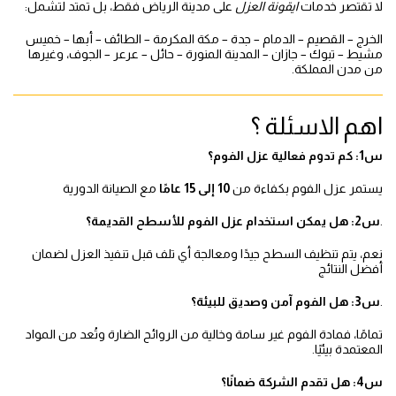
لا تقتصر خدمات
ايقونة العزل
على مدينة الرياض فقط، بل تمتد لتشمل:
الخرج – القصيم – الدمام – جدة – مكة المكرمة – الطائف – أبها – خميس
مشيط – تبوك – جازان – المدينة المنورة – حائل – عرعر – الجوف، وغيرها
من مدن المملكة.
اهم الاسئلة ؟
س1: كم تدوم فعالية عزل الفوم؟
يستمر عزل الفوم بكفاءة من
10 إلى 15 عامًا
مع الصيانة الدورية
.
س2: هل يمكن استخدام عزل الفوم للأسطح القديمة؟
نعم، يتم تنظيف السطح جيدًا ومعالجة أي تلف قبل تنفيذ العزل لضمان
أفضل النتائج
.
س3: هل الفوم آمن وصديق للبيئة؟
تمامًا، فمادة الفوم غير سامة وخالية من الروائح الضارة وتُعد من المواد
المعتمدة بيئيًا.
س4: هل تقدم الشركة ضمانًا؟